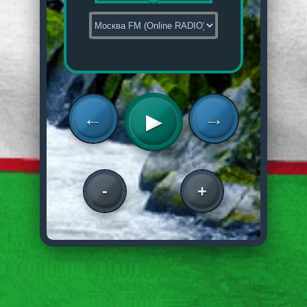
←
→
▶
-
+